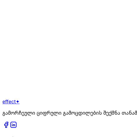
კრეატიული რეკლამის დიზაინი, ბანერები, ვიდეოებ
გაიგეთ მეტი
SEO ოპტიმიზაცია
საძიებო სისტემის ოპტიმიზაცია, რაც აუმჯობესებს
გაიგეთ მეტი
მზად ხართ დასაწყებად?
დაგვიკავშირდით
effect
✦
გამორჩეული ციფრული გამოცდილების შექმნა თანა