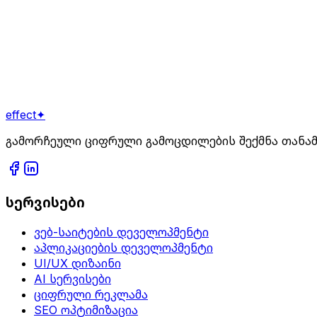
საქართველოს მოსახლეობის 85% ინტერნეტს სმარტფ
5
წუთის საკითხავი
მზად ხართ დასაწყებად?
დაგვიკავშირდით
effect
✦
გამორჩეული ციფრული გამოცდილების შექმნა თანა
სერვისები
ვებ-საიტების დეველოპმენტი
აპლიკაციების დეველოპმენტი
UI/UX დიზაინი
AI სერვისები
ციფრული რეკლამა
SEO ოპტიმიზაცია