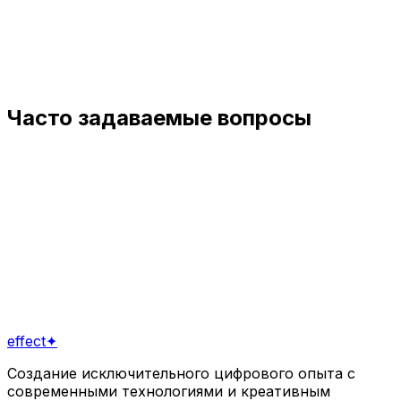
Часто задаваемые вопросы
Вы разрабатываете для iOS и Android?
▾
Сколько стоит разработка приложения?
▾
Вы помогаете с публикацией в App Store?
▾
Готовы начать?
Связаться с нами
Посмотреть наши услуги
effect
✦
Создание исключительного цифрового опыта с
современными технологиями и креативным